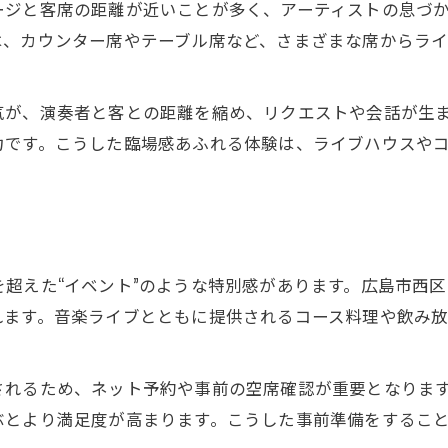
バンド演奏が映える居酒屋を見極める
ージと客席の距離が近いことが多く、アーティストの息づ
は、カウンター席やテーブル席など、さまざまな席からラ
居酒屋でライブを満喫するための工夫
ライブイベント開催の居酒屋を楽しむ
音楽と共に味わう居酒屋の選択基準
気が、演奏者と客との距離を縮め、リクエストや会話が生
力です。こうした臨場感あふれる体験は、ライブハウスや
居酒屋の魅力をバンドとともに再発見
バンド演奏で再発見する居酒屋の魅力
居酒屋がもっと楽しくなる音楽の力
音楽と居酒屋の新たな楽しみ方を提案
お気軽にご予約ください
お気軽にご予約ください
超えた“イベント”のような特別感があります。広島市西
バンドとともに巡る居酒屋の魅力探訪
れます。音楽ライブとともに提供されるコース料理や飲み
居酒屋文化を音楽でアップデートする
されるため、ネット予約や事前の空席確認が重要となりま
ぶとより満足度が高まります。こうした事前準備をするこ