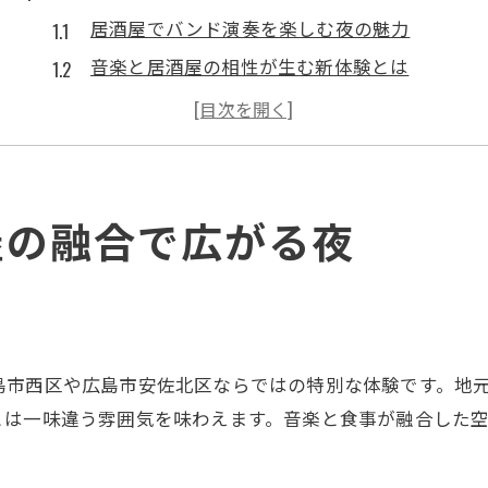
居酒屋でバンド演奏を楽しむ夜の魅力
音楽と居酒屋の相性が生む新体験とは
居酒屋の空間で感じるライブの臨場感
バンドと過ごす居酒屋の特別な一夜
居酒屋で音楽を身近に感じるために
音楽好きが注目する居酒屋の新提案
屋の融合で広がる夜
音楽好きが集う居酒屋とはどんな場所か
居酒屋でバンド演奏を満喫する方法
居酒屋の新スタイルと音楽の楽しみ方
バンドの演奏が光る居酒屋の選び方
島市西区や広島市安佐北区ならではの特別な体験です。地
音楽イベント開催の居酒屋で過ごす夜
とは一味違う雰囲気を味わえます。音楽と食事が融合した
居酒屋で生演奏を味わいたいなら
生演奏が楽しめる居酒屋の探し方