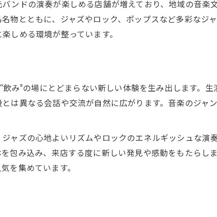
元バンドの演奏が楽しめる店舗が増えており、地域の音楽
居酒屋で味わう臨場感あふれるバンド
島名物とともに、ジャズやロック、ポップスなど多彩なジ
生演奏を体感できる居酒屋の魅力
に楽しめる環境が整っています。
音楽と料理が融合する居酒屋の楽しみ
居酒屋選びで重視したいバンド演奏
バンドと過ごす居酒屋の至福時間を体験
や“飲み”の場にとどまらない新しい体験を生み出します。
居酒屋でバンドと共に過ごす特別な時間
段とは異なる会話や交流が自然に広がります。音楽のジャ
バンド演奏が彩る居酒屋の夜の楽しさ
友人と過ごす居酒屋ならではの音楽体験
、ジャズの心地よいリズムやロックのエネルギッシュな演
居酒屋で心に残るライブを体感しよう
体を包み込み、来店する度に新しい発見や感動をもたらし
人気を集めています。
音楽好きにおすすめの居酒屋の過ごし方
ライブの熱気を感じる居酒屋選びのコツ
ライブ感ある居酒屋選びのポイント