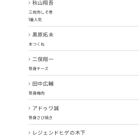
秋山翔吾
三枚肉しそ巻
1番人気
黒原拓未
本つくね
二俣翔一
笹身チーズ
田中広輔
笹身梅肉
アドゥワ誠
笹身さび焼き
レジェンドヒゲの木下