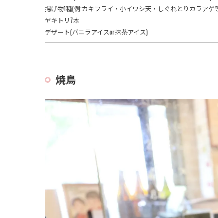
揚げ物1種(例:カキフライ・小イワシ天・しぐれとりカラアゲ等
ヤキトリ7本
デザート(バニラアイスor抹茶アイス)
焼鳥