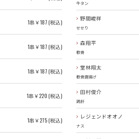
牛タン
野間峻祥
1串￥187 (税込)
せせり
森翔平
1串￥187 (税込)
軟骨
堂林翔太
1串￥187 (税込)
軟骨唐揚げ
田村俊介
1串￥220 (税込)
鶏肝
レジェンドオオノ
1串￥275 (税込)
ナス