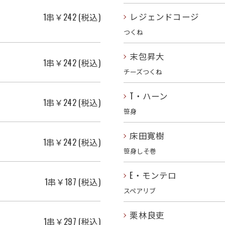
レジェンドコージ
1串￥242 (税込)
つくね
末包昇大
1串￥242 (税込)
チーズつくね
T・ハーン
1串￥242 (税込)
笹身
床田寛樹
1串￥242 (税込)
笹身しそ巻
E・モンテロ
1串￥187 (税込)
スペアリブ
栗林良吏
1串￥297 (税込)