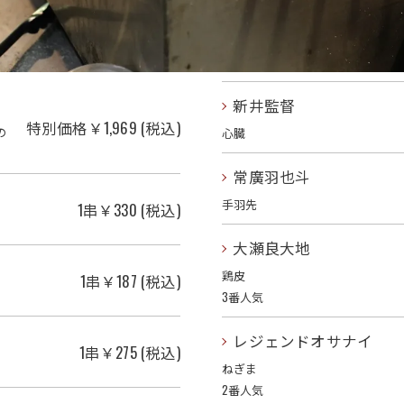
新井監督
特別価格￥1,969 (税込)
の
心臓
常廣羽也斗
手羽先
1串￥330 (税込)
お気軽にご予約ください
大瀬良大地
鶏皮
1串￥187 (税込)
3番人気
レジェンドオサナイ
1串￥275 (税込)
ねぎま
2番人気