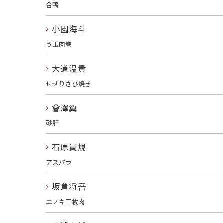
合鴨
小園海斗
う玉肉巻
大道温貴
せせりさび焼き
會澤翼
砂肝
石原貴規
アスパラ
坂倉将吾
エノキ三枚肉