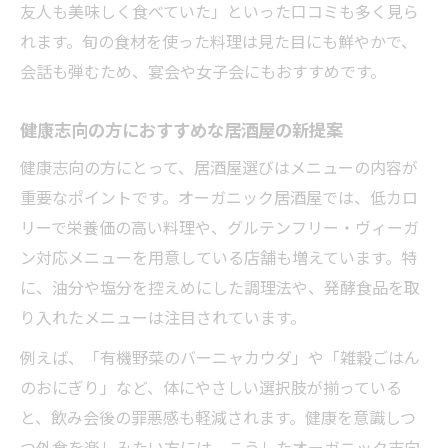
友人も美味しく食べていた」といった口コミも多く見ら
体にやさしい居酒屋時間を叶えるポイント
れます。旬の食材を使った料理は見た目にも鮮やかで、
体にやさしい居酒屋選びで得られる安心感
会話も弾むため、宴会や女子会にもおすすめです。
居酒屋のオーガニックメニューで健康を実
感
健康志向の方におすすめな居酒屋の新提案
ゆったり過ごせる居酒屋の空間作りと素材
健康志向の方にとって、居酒屋選びはメニューの内容が
選び
重要なポイントです。オーガニック居酒屋では、低カロ
体に優しいおつまみが揃う居酒屋の選び方
リーで栄養価の高い料理や、グルテンフリー・ヴィーガ
居酒屋で過ごす健康的な時間のためのヒン
ン対応メニューを用意している店舗も増えています。特
ト
に、油分や塩分を控えめにした調理法や、発酵食品を取
り入れたメニューは注目されています。
例えば、「有機野菜のバーニャカウダ」や「雑穀ごはん
のおにぎり」など、体にやさしい選択肢が揃っている
と、飲み会後の罪悪感も軽減されます。健康を意識しつ
つ外食を楽しみたい方には、こうしたオーガニック志向