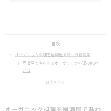
目次
オーガニック料理を居酒屋で味わう新提案
居酒屋で堪能するオーガニック料理の魅力
とは
オーガニック食材が光る居酒屋選びのポイ
ント
旬野菜が主役の居酒屋メニュー体験談
健康志向の方におすすめな居酒屋の新提案
オーガニック料理を居酒屋で味わ