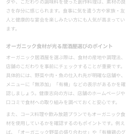
ダや、こだわりの調味料を使った創作料理は、素材の良
とは
さを存分に感じられます。食事に気を遣う方や家族・友
居酒屋が提供するオーガニック料理の安心
人と健康的な宴会を楽しみたい方にも人気が高まってい
感
ます。
オーガニック好きが選ぶ居酒屋のこだわり
ポイント
オーガニック食材が光る居酒屋選びのポイント
自然派居酒屋で人気のメニューを体験しよ
オーガニック居酒屋を選ぶ際は、食材の産地や調理法、
う
店舗のこだわりを事前にチェックすることが重要です。
健康を意識した居酒屋のおもてなしが嬉し
具体的には、野菜や肉・魚の仕入れ先が明確な店舗や、
い理由
メニューに「無添加」「有機」などの表示があるかを確
健康志向に寄り添う居酒屋のオーガニック活用
認しましょう。健康志向の方は、店舗のホームページや
法
口コミで食材への取り組みを調べておくと安心です。
健康を意識した居酒屋のオーガニック活用
また、コース料理や飲み放題プランでもオーガニック食
の工夫
材を使用しているかを確認するのもポイントです。例え
居酒屋で健康志向を叶えるオーガニック選
ば、「オーガニック野菜の盛り合わせ」や「有機鶏のグ