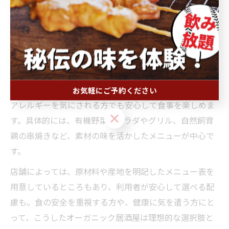
オーガニック料理を提供する居酒屋の最大の魅力は、や
はり「安心感」にあります。農薬や化学肥料に頼らず育
てられた野菜や、厳選された産地直送の食材を使うこと
で、体に余計な負担をかけません。
また、調味料や油も無添加・無精製のものを選び、でき
るだけ自然な形で調理されているため、小さなお子様や
お気軽にご予約ください
アレルギーを気にされる方でも安心して食事を楽しめま
お気軽にご予約ください
す。具体的には、有機野菜のサラダやグリル、自然飼育
鶏の串焼きなど、素材の味を活かしたメニューが中心で
す。
店舗によっては、原材料や産地を明記したメニュー表を
用意しているところもあり、利用者が安心して選べる配
慮も。食の安全を重視する方や、健康に気を遣う方にと
って、こうしたオーガニック居酒屋は理想的な選択肢と