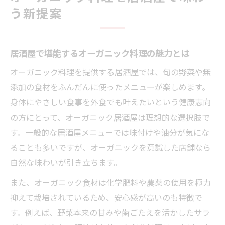
居酒屋で味わう自然な味わいと安心感を解
う新提案
説
自然な素材で楽しむ居酒屋飲み会の新常識
自然素材にこだわる居酒屋飲み会の楽しみ
居酒屋で堪能するオーガニック料理の魅力とは
方
オーガニック料理を提供する居酒屋では、旬の野菜や無
居酒屋で叶える健康的な飲み会のコツを紹
添加の食材をふんだんに使ったメニューが楽しめます。
介
身体にやさしい食事を外食でも叶えたいという健康志向
オーガニック食材が飲み会に与える効果と
の方にとって、オーガニック居酒屋は理想的な選択肢で
は
す。一般的な居酒屋メニューでは味付けや油分が気にな
会話が弾む居酒屋のおつまみ選びの基準
ることも多いですが、オーガニックを意識した店舗なら
自然な味わいが引き立ちます。
居酒屋飲み会で選ぶべき自然派メニューの
特徴
また、オーガニック食材は化学肥料や農薬の使用を極力
オーガニック派なら選びたい居酒屋の魅力
抑えて栽培されているため、安心感が高いのも特徴で
す。例えば、野菜本来の甘みや歯ごたえを活かしたサラ
オーガニック派も満足できる居酒屋の魅力