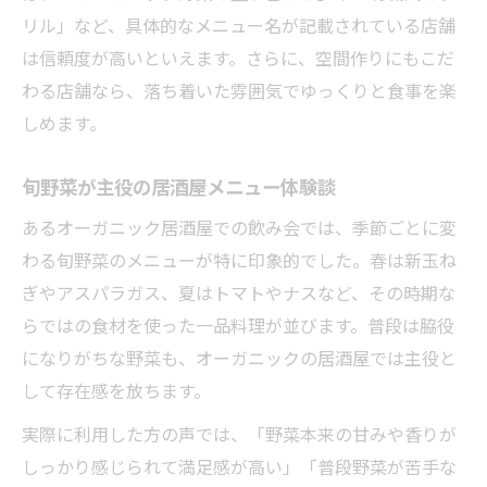
択術
リル」など、具体的なメニュー名が記載されている店舗
オーガニック素材が居酒屋メニューを変え
は信頼度が高いといえます。さらに、空間作りにもこだ
る秘密
わる店舗なら、落ち着いた雰囲気でゆっくりと食事を楽
ヘルシーな飲み会を実現する居酒屋利用法
しめます。
居酒屋でオーガニックを楽しむ健康サポー
ト術
旬野菜が主役の居酒屋メニュー体験談
旬野菜や有機食材が嬉しい飲み会を提案
あるオーガニック居酒屋での飲み会では、季節ごとに変
旬野菜を満喫できる居酒屋メニューの楽し
わる旬野菜のメニューが特に印象的でした。春は新玉ね
さ
ぎやアスパラガス、夏はトマトやナスなど、その時期な
らではの食材を使った一品料理が並びます。普段は脇役
有機食材にこだわる居酒屋飲み会のすすめ
になりがちな野菜も、オーガニックの居酒屋では主役と
居酒屋で味わう旬のオーガニック食材の魅
して存在感を放ちます。
力
健康重視の飲み会に選びたい居酒屋の工夫
実際に利用した方の声では、「野菜本来の甘みや香りが
しっかり感じられて満足感が高い」「普段野菜が苦手な
居酒屋で体も喜ぶ有機料理を堪能するコツ