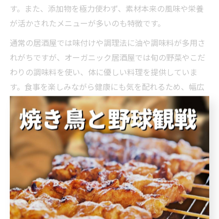
す。また、添加物を極力使わず、素材本来の風味や栄養
が活かされたメニューが多いのも特徴です。
通常の居酒屋では味付けや調理法に油や調味料が多用さ
れがちですが、オーガニック居酒屋では旬の野菜やこだ
わりの調味料を使い、体に優しい料理を提供していま
す。食事を楽しみながら健康にも気を配れるため、幅広
い年代や女性グループ、家族連れにも人気です。
さらに、自然素材の内装や落ち着いた空間づくりにもこ
だわる店舗が多く、ゆったりとした時間を過ごせるのも
魅力のひとつです。飲み会や宴会、普段の食事までさま
ざまなシーンで利用できる点が、多くのリピーターを生
んでいます。
居酒屋が提供するオーガニック料理の安心感