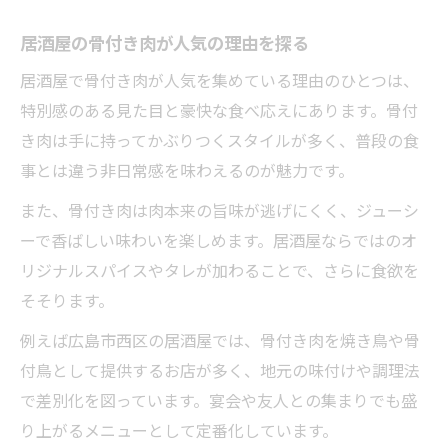
骨付き肉を味わう居酒屋選択のポイント
居酒屋の骨付き肉が人気の理由を探る
骨付鳥メニューの違いを居酒屋で比べる
居酒屋で骨付き肉が人気を集めている理由のひとつは、
居酒屋で楽しむ骨付鳥の部位別おすすめ
特別感のある見た目と豪快な食べ応えにあります。骨付
骨付き肉を選ぶ時の居酒屋活用術とは
き肉は手に持ってかぶりつくスタイルが多く、普段の食
居酒屋の骨付き肉に魅了される理由
事とは違う非日常感を味わえるのが魅力です。
居酒屋の骨付き肉が愛される理由を解説
また、骨付き肉は肉本来の旨味が逃げにくく、ジューシ
骨付鳥が居酒屋で人気な秘密とは何か
ーで香ばしい味わいを楽しめます。居酒屋ならではのオ
骨付き肉の食感と旨味を居酒屋で体験
リジナルスパイスやタレが加わることで、さらに食欲を
居酒屋骨付き肉に惹かれる味の特徴
そそります。
骨付鳥居酒屋がリピーターを増やすワケ
例えば広島市西区の居酒屋では、骨付き肉を焼き鳥や骨
特別な夜を彩る骨付き肉の楽しみ方
付鳥として提供するお店が多く、地元の味付けや調理法
居酒屋で味わう骨付き肉の贅沢な瞬間
で差別化を図っています。宴会や友人との集まりでも盛
骨付き肉を囲む居酒屋のおすすめシーン
り上がるメニューとして定番化しています。