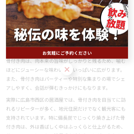
由
居酒屋の骨付き肉が愛される理由を解説
広島県広島市西区の居酒屋で骨付き肉が多くの人に愛さ
れる理由は、その豪快な見た目と食べ応えにあります。
お気軽にご予約ください
骨付き肉は、肉本来の旨味がしっかりと残るため、噛む
お気軽にご予約ください
ほどにジューシーな味わいが口いっぱいに広がります。
また、骨付き肉はパーティーや特別な集まりの場でシェ
アしやすく、会話が弾むきっかけにもなります。
実際に広島市西区の居酒屋では、骨付き肉を目当てに訪
れるリピーターが多く、地元住民だけでなく観光客にも
支持されています。特に備長炭でじっくり焼き上げた骨
付き肉は、外は香ばしく中はふっくらと仕上がるため、