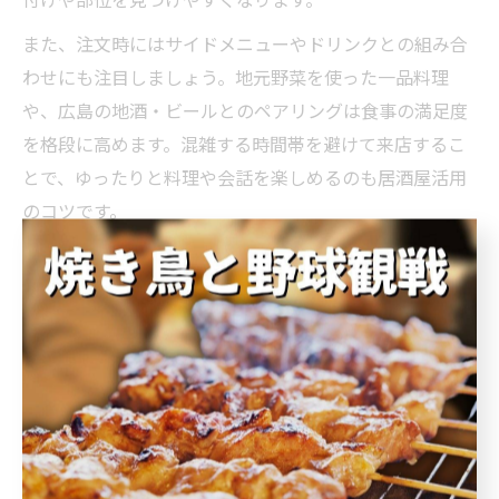
また、注文時にはサイドメニューやドリンクとの組み合
わせにも注目しましょう。地元野菜を使った一品料理
や、広島の地酒・ビールとのペアリングは食事の満足度
を格段に高めます。混雑する時間帯を避けて来店するこ
とで、ゆったりと料理や会話を楽しめるのも居酒屋活用
のコツです。
さらに、口コミやレビューを事前にチェックし、人気メ
ニューやおすすめの注文方法を参考にすることで失敗を
防げます。初めての方は店員に相談するのも安心です。
こうした工夫を取り入れて、広島市西区の居酒屋で骨付
き肉を存分に味わいましょう。
居酒屋の骨付き肉に魅了される理