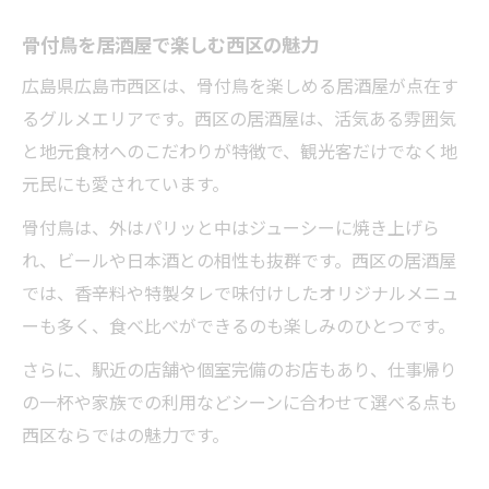
特別な日を居酒屋骨付き肉で演出する方法
骨付鳥を居酒屋で楽しむ西区の魅力
居酒屋で骨付鳥を楽しむ宴会のコツ
骨付き肉と居酒屋の組み合わせが人気
広島県広島市西区は、骨付鳥を楽しめる居酒屋が点在す
るグルメエリアです。西区の居酒屋は、活気ある雰囲気
香ばしい骨付き肉が彩る居酒屋時間
と地元食材へのこだわりが特徴で、観光客だけでなく地
香ばしさ際立つ骨付き肉を居酒屋で堪能
元民にも愛されています。
居酒屋骨付き肉の焼き加減と美味しさの秘
骨付鳥は、外はパリッと中はジューシーに焼き上げら
密
れ、ビールや日本酒との相性も抜群です。西区の居酒屋
骨付鳥が居酒屋で放つ香りの魅力を語る
では、香辛料や特製タレで味付けしたオリジナルメニュ
香ばしい骨付き肉と居酒屋の相性を考察
ーも多く、食べ比べができるのも楽しみのひとつです。
居酒屋で焼きたて骨付き肉を味わう幸せ
さらに、駅近の店舗や個室完備のお店もあり、仕事帰り
骨付き肉が自慢の居酒屋で満喫する幸せ
の一杯や家族での利用などシーンに合わせて選べる点も
骨付き肉自慢の居酒屋で幸せなひと時を
西区ならではの魅力です。
居酒屋で味わう骨付鳥の至福の味体験
骨付き肉が人気の居酒屋で心満たされる理