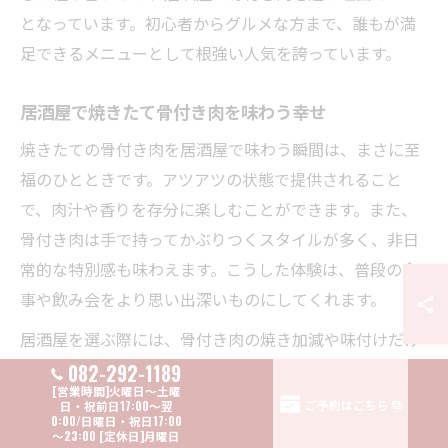
となっています。初心者からグルメな方まで、誰もが満
足できるメニューとして根強い人気を誇っています。
居酒屋で焼きたて骨付き肉を味わう幸せ
焼きたての骨付き肉を居酒屋で味わう瞬間は、まさに至
福のひとときです。アツアツの状態で提供されること
で、肉汁や香りを存分に楽しむことができます。また、
骨付き肉は手で持ってかぶりつくスタイルが多く、非日
常的な特別感も味わえます。こうした体験は、普段の食
事や飲み会をより思い出深いものにしてくれます。
居酒屋を選ぶ際には、骨付き肉の焼き加減や味付けだけ
でなく、店内の雰囲気やサービスも重要なポイントで
082-292-1189
す。ゆったりとくつろげる空間やスタッフの気配りがあ
ご予約はこちら
る居酒屋は、リピーターに支持されています。初めての