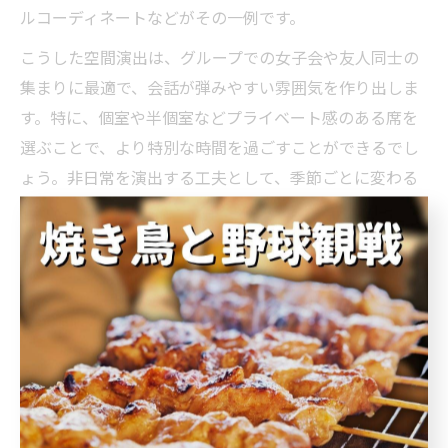
ルコーディネートなどがその一例です。
こうした空間演出は、グループでの女子会や友人同士の
集まりに最適で、会話が弾みやすい雰囲気を作り出しま
す。特に、個室や半個室などプライベート感のある席を
選ぶことで、より特別な時間を過ごすことができるでし
ょう。非日常を演出する工夫として、季節ごとに変わる
装飾やイベントも人気です。
注意点としては、人気店では予約が取りづらい場合があ
るため、ネット予約サービスを活用するのが便利です。
また、写真を撮る際は他のお客様への配慮も大切にしま
しょう。こうした細やかな配慮が、より快適な非日常空
間を演出するポイントとなります。
普段と違う居酒屋体験で心もリフレッシュ