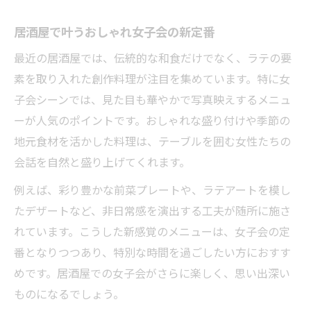
居酒屋で発見する個性派創作料理の世界
居酒屋で叶うおしゃれ女子会の新定番
季節の食材を使った居酒屋創作メニュー
最近の居酒屋では、伝統的な和食だけでなく、ラテの要
居酒屋ならではの斬新なラテ風料理体験
素を取り入れた創作料理が注目を集めています。特に女
非日常を満喫できる居酒屋での過ごし方
子会シーンでは、見た目も華やかで写真映えするメニュ
居酒屋で味わう非日常的な空間演出とは
ーが人気のポイントです。おしゃれな盛り付けや季節の
普段と違う居酒屋体験で心もリフレッシュ
地元食材を活かした料理は、テーブルを囲む女性たちの
居酒屋で楽しむ非日常のサービスと工夫
会話を自然と盛り上げてくれます。
居酒屋が提案する新感覚の過ごし方を紹介
例えば、彩り豊かな前菜プレートや、ラテアートを模し
女子会におすすめの非日常的居酒屋体験
たデザートなど、非日常感を演出する工夫が随所に施さ
写真映えするメニューと会話が弾む秘訣
れています。こうした新感覚のメニューは、女子会の定
居酒屋で注目の写真映えメニューとは
番となりつつあり、特別な時間を過ごしたい方におすす
会話が弾む居酒屋メニューの選び方
めです。居酒屋での女子会がさらに楽しく、思い出深い
ものになるでしょう。
居酒屋で撮りたくなる華やかな一皿の魅力