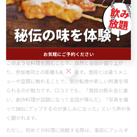
居酒屋での新しい体験は、日常のストレスを忘れてリフ
レッシュする絶好の機会です。特に、ラテ発想の創作料
理や季節限定メニューは、普段味わえない驚きや発見を
もたらします。例えば、地元食材を使った独自のラテメ
ニューは、味だけでなく見た目にもこだわっていて、写
真映えも抜群です。
お気軽にご予約ください
このような料理を囲むことで、自然と会話が盛り上が
お気軽にご予約ください
り、参加者同士の距離も縮まります。普段とは違うメニ
ューや空間に触れることで、気分転換や新しい刺激を得
られるのが魅力です。口コミでも、「普段の飲み会と違
い、創作料理が話題になって会話が弾んだ」「写真を撮
ってSNSにアップするのが楽しみになった」という声が多
く聞かれます。
ただし、初めての料理に挑戦する際は、事前にアレルギ