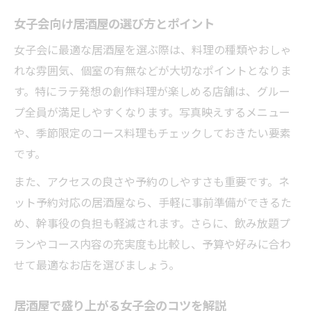
SNS映えを狙える居酒屋おすすめ料理
女子会向け居酒屋の選び方とポイント
居酒屋で盛り上がる写真撮影のポイント
女子会に最適な居酒屋を選ぶ際は、料理の種類やおしゃ
居酒屋で味わう新感覚ラテ発想の創作料理
れな雰囲気、個室の有無などが大切なポイントとなりま
ラテ発想の創作料理が楽しめる居酒屋体験
す。特にラテ発想の創作料理が楽しめる店舗は、グルー
新感覚のラテテイスト料理を居酒屋で堪能
プ全員が満足しやすくなります。写真映えするメニュー
居酒屋の枠を超えたラテ風創作料理の世界
や、季節限定のコース料理もチェックしておきたい要素
女子会に人気の居酒屋ラテアレンジ料理
です。
居酒屋で味わう驚きのラテ風メニュー特集
また、アクセスの良さや予約のしやすさも重要です。ネ
個室で楽しむプライベートな女子会のすすめ
ット予約対応の居酒屋なら、手軽に事前準備ができるた
個室完備の居酒屋で叶う特別な女子会
め、幹事役の負担も軽減されます。さらに、飲み放題プ
ランやコース内容の充実度も比較し、予算や好みに合わ
居酒屋個室利用でプライベート空間を満喫
せて最適なお店を選びましょう。
女子会に最適な居酒屋個室席の魅力紹介
居酒屋の個室で親密な時間を楽しむコツ
居酒屋で盛り上がる女子会のコツを解説