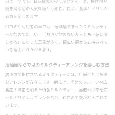
力の一つです。甘さ控えめのミルクティーは、揚げ物や
居酒屋で広がるミルクティーの新しい楽し
焼き鳥などの人気料理とも相性が良く、食事とドリンク
み方
両方を楽しめます。
友人や家族と分かち合う居酒屋ミルクティ
口コミや利用者の声でも「居酒屋でまったりミルクティ
ー体験
ーが飲めて嬉しい」「お酒が飲めない友人とも一緒に楽
ミルクティーが彩る居酒屋の夜の過ごし方
しめる」といった意見が多く、幅広い層から支持されて
いる理由がうかがえます。
居酒屋で味わうミルクティーの驚きポイン
ト
居酒屋ならではのミルクティーアレンジを楽しむ方法
ソフトドリンク派にも嬉しい居酒屋の新提
案
居酒屋で提供されるミルクティーには、店舗ごとに多彩
なアレンジが存在します。例えば、季節のフルーツや広
古民家風空間で過ごす特別なミルクティー時間
島産の蜂蜜を加えた特製ミルクティー、黒糖や抹茶を使
古民家風居酒屋で楽しむミルクティーの魅
ったオリジナルブレンドなど、独自の工夫が凝らされて
力
います。
居酒屋の落ち着く空間で味わうミルクティ