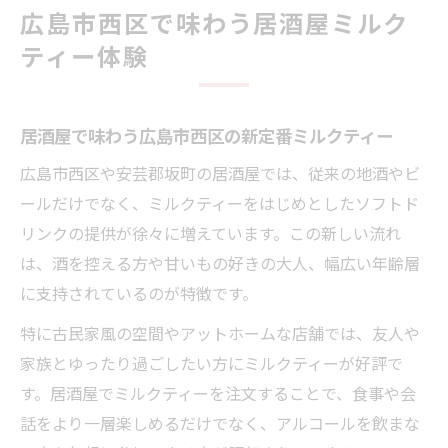
広島市西区で味わう居酒屋ミルク
友人と語らう居酒屋夜にミルクティーが人
ティー体験
気の理由
広島市西区居酒屋のソフトドリンク事情と
ミルクティー
居酒屋で味わう広島市西区の新定番ミルクティー
ミルクティーが楽しめる居酒屋の選び方とは
広島市西区や安芸郡坂町の居酒屋では、従来の地酒やビ
居酒屋選びで重視したいミルクティーのポ
ールだけでなく、ミルクティーをはじめとしたソフトド
イント
リンクの提供が徐々に増えています。この新しい流れ
ミルクティーが充実した居酒屋の見極め方
は、酒を控える方や甘いもの好きの大人、幅広い年齢層
を解説
に支持されているのが特徴です。
居酒屋でミルクティーを楽しむための工夫
特に古民家風の空間やアットホームな店舗では、友人や
とは
家族とゆったり過ごしたい方にミルクティーが好評で
落ち着く空間を持つ居酒屋でミルクティー
す。居酒屋でミルクティーを注文することで、食事や会
が飲みたい時
話をより一層楽しめるだけでなく、アルコールを飲まな
居酒屋で選ばれるミルクティーメニューの