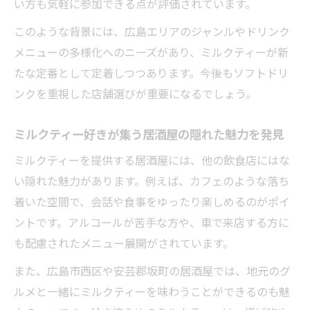
い方も気軽に参加できる点が評価されています。
傾向
このような背景には、広島エリアのジャンルやドリンク
安芸郡坂町で話題のユニークな居酒屋ドリンク
メニューの多様化へのニーズがあり、ミルクティーが新
安芸郡坂町の居酒屋で注目される新感覚ミ
たな定番として定着しつつあります。今後もソフトドリ
ルクティー
ンクを重視した店舗選びが重要になるでしょう。
居酒屋で味わう坂町限定の個性派ミルクテ
ィーとは
ミルクティー好きが集う居酒屋の隠れた魅力を発見
坂町の居酒屋で人気のミルクティードリン
ミルクティーを提供する居酒屋には、他の飲食店にはな
クを徹底比較
い隠れた魅力があります。例えば、カフェのような落ち
ミルクティーを中心に楽しむ坂町の居酒屋
着いた空間で、会話や食事をゆったり楽しめるのがポイ
ドリンク事情
ントです。アルコールが苦手な方や、車で来店する方に
も配慮されたメニュー展開がされています。
ユニークなミルクティーが話題の居酒屋の
選び方
また、広島市西区や安芸郡坂町の居酒屋では、地元のグ
居酒屋のミルクティーがもたらす新しい楽しみ
ルメと一緒にミルクティーを味わうことができるのも魅
方