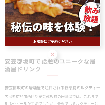
います。
ミルクティーはアルコールが苦手な方や、お酒の合間に
リフレッシュしたい方にも選ばれやすいドリンクです。
今後も、季節限定や新しいフレーバーの登場など、居酒
屋のミルクティーメニューはますます多様化していくこ
とが予想されます。
お気軽にご予約ください
お気軽にご予約ください
安芸郡坂町で話題のユニークな居
酒屋ドリンク
安芸郡坂町の居酒屋で注目される新感覚ミルクティー
広島県広島市西区や安芸郡坂町の居酒屋では、これまで
地酒やビールが主流でしたが、最近ではミルクティーと