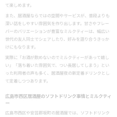
ティー
て楽しめます。
居酒屋でソフトドリンクを選ぶ理由とミル
また、居酒屋ならではの空間やサービスが、普段よりも
クティーの魅力
深い話をしやすい雰囲気を作り出します。甘さやフレー
居酒屋でゆったり過ごすミルクティーのひ
バーのバリエーションが豊富なミルクティーは、幅広い
ととき
世代の友人同士でシェアしたり、好みを語り合うきっか
けにもなります。
実際に「お酒が飲めないのでミルクティーがあって嬉し
い」「落ち着いた雰囲気で、つい長居してしまう」とい
った利用者の声も多く、居酒屋夜の新定番ドリンクとし
て定着しつつあります。
広島市西区居酒屋のソフトドリンク事情とミルクティ
ー
広島市西区や安芸郡坂町の居酒屋では、ソフトドリンク