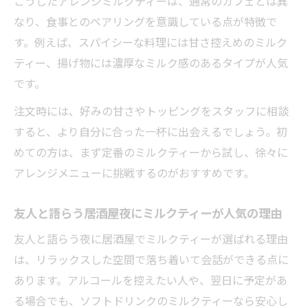
こうしたアレンジミルクティーは、通常のカフェとは異
ー体験
なり、食事とのペアリングを意識している点が特徴で
ミルクティーが映える古民家風居酒屋の過
す。例えば、スパイシーな料理には甘さ控えめのミルク
ごし方
ティー、揚げ物には濃厚なミルク感のあるタイプが人気
居酒屋の温もりある空間で満喫するミルク
です。
ティー
注文時には、好みの甘さやトッピングをスタッフに相談
友人とゆっくり語り合える居酒屋ミルクテ
すると、より自分に合った一杯に出会えるでしょう。初
ィー
めての方は、まず定番のミルクティーから試し、徐々に
しっとり落ち着く居酒屋でソフトドリンクを満
アレンジメニューに挑戦するのがおすすめです。
喫
居酒屋で味わうしっとり落ち着くミルクテ
友人と語らう居酒屋夜にミルクティーが人気の理由
ィーの時間
友人と語らう夜に居酒屋でミルクティーが選ばれる理由
ソフトドリンク派も満足の居酒屋ミルクテ
は、リラックスした空間で落ち着いて会話ができる点に
ィー体験
あります。アルコールを控えたい人や、翌日に予定があ
落ち着いた雰囲気で楽しむ居酒屋のミルク
る場合でも、ソフトドリンクのミルクティーなら安心し