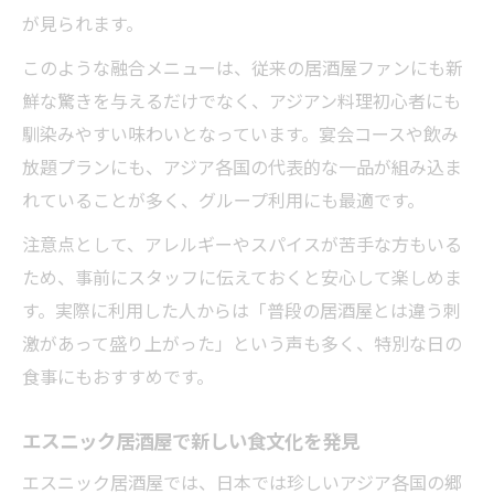
居酒屋で新たなアジアン料理との出会い方
が見られます。
珍しいアジアンメニューが揃う居酒屋の魅
このような融合メニューは、従来の居酒屋ファンにも新
力
鮮な驚きを与えるだけでなく、アジアン料理初心者にも
話題のエスニック料理も居酒屋で楽しもう
馴染みやすい味わいとなっています。宴会コースや飲み
話題のエスニック料理が揃う居酒屋の魅力
放題プランにも、アジア各国の代表的な一品が組み込ま
居酒屋アジアンで体験できる流行グルメ特
れていることが多く、グループ利用にも最適です。
集
注意点として、アレルギーやスパイスが苦手な方もいる
居酒屋で味わう注目のアジアン料理ランキ
ため、事前にスタッフに伝えておくと安心して楽しめま
ング
す。実際に利用した人からは「普段の居酒屋とは違う刺
今人気のエスニック料理を居酒屋で味わう
激があって盛り上がった」という声も多く、特別な日の
方法
食事にもおすすめです。
居酒屋アジアンで流行メニューを堪能する
エスニック居酒屋で新しい食文化を発見
コツ
エスニック居酒屋では、日本では珍しいアジア各国の郷