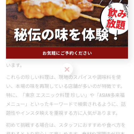
居酒屋で堪能できる珍しいアジアン料理紹介
居酒屋アジアンでは、普段なかなか味わえない珍しいア
ジアン料理を楽しむこともできます。例えば、ベトナム
のバインセオ（米粉のクレープ）や、タイのラープ（ハ
ーブと挽肉のサラダ）、インドネシアのサテ（串焼きピ
お気軽にご予約ください
ーナッツソース添え）など、個性的なメニューが揃って
います。
お気軽にご予約ください
これらの珍しい料理は、現地のスパイスや調味料を使
い、本場の味を再現している店舗が多いのが特徴です。
特に、「東京 エスニック料理 珍しい」や「ASIAN多来福
メニュー」といったキーワードで検索されるように、話
題性やインスタ映えを重視する方に人気があります。
初めて挑戦する場合は、スタッフにおすすめや食べ方を
尋ねるとより安心して楽しめます。食材や調理法が日本