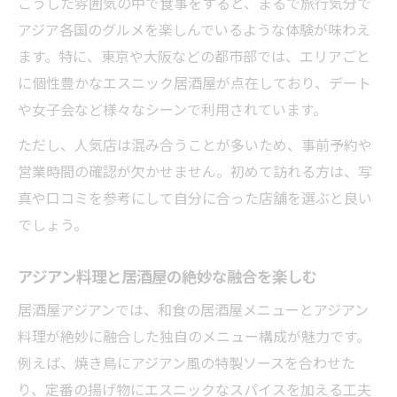
こうした雰囲気の中で食事をすると、まるで旅行気分で
ー
アジア各国のグルメを楽しんでいるような体験が味わえ
初めてのアジアン料理も居酒屋で気軽に体
ます。特に、東京や大阪などの都市部では、エリアごと
験
に個性豊かなエスニック居酒屋が点在しており、デート
居酒屋で味わう優しいエスニック料理の魅
や女子会など様々なシーンで利用されています。
力
ただし、人気店は混み合うことが多いため、事前予約や
初心者におすすめの居酒屋アジアンメニュ
営業時間の確認が欠かせません。初めて訪れる方は、写
ー
真や口コミを参考にして自分に合った店舗を選ぶと良い
アジアン料理探しなら居酒屋が新定番
でしょう。
アジアン料理を探すなら居酒屋がおすすめ
理由
アジアン料理と居酒屋の絶妙な融合を楽しむ
居酒屋アジアンで広がる料理のジャンル紹
居酒屋アジアンでは、和食の居酒屋メニューとアジアン
介
料理が絶妙に融合した独自のメニュー構成が魅力です。
おしゃれな居酒屋で楽しむアジアン料理特
例えば、焼き鳥にアジアン風の特製ソースを合わせた
集
り、定番の揚げ物にエスニックなスパイスを加える工夫