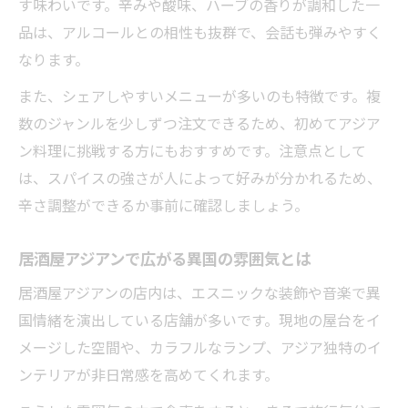
す味わいです。辛みや酸味、ハーブの香りが調和した一
居酒屋で楽しむアジアン本格スパイス料理
品は、アルコールとの相性も抜群で、会話も弾みやすく
体験
なります。
スパイスと居酒屋メニューの相性を徹底解
説
また、シェアしやすいメニューが多いのも特徴です。複
居酒屋アジアンで味わう香り高いエスニッ
数のジャンルを少しずつ注文できるため、初めてアジア
ク料理
ン料理に挑戦する方にもおすすめです。注意点として
は、スパイスの強さが人によって好みが分かれるため、
本格エスニック好き必見の居酒屋メニュー
辛さ調整ができるか事前に確認しましょう。
紹介
スパイシーな味わいが魅力の居酒屋アジア
居酒屋アジアンで広がる異国の雰囲気とは
ン
居酒屋アジアンの店内は、エスニックな装飾や音楽で異
エスニック初心者も楽しめる居酒屋選び
国情緒を演出している店舗が多いです。現地の屋台をイ
エスニック初心者が安心できる居酒屋選び
メージした空間や、カラフルなランプ、アジア独特のイ
のコツ
ンテリアが非日常感を高めてくれます。
居酒屋アジアンで気軽に楽しむ入門メニュ