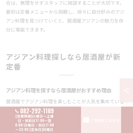
合は、無理をせずスタッフに相談することが大切です。
最初は定番メニューから挑戦し、徐々に自分好みのアジ
アン料理を見つけていくと、居酒屋アジアンの魅力を存
分に堪能できます。
アジアン料理探しなら居酒屋が新
定番
アジアン料理を探すなら居酒屋がおすすめ理由
居酒屋でアジアン料理を楽しむことが人気を集めている
082-292-1189
理由は、手軽に本格的なスパイス体験ができる点にあり
ます。多くの居酒屋はカジュアルな雰囲気で、友人や同
ご予約はこちら
僚と気軽にシェアできるメニューが豊富です。エスニッ