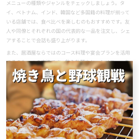
メニューの種類やジャンルをチェックしましょう。タ
イ、ベトナム、インド、韓国など多国籍の料理が揃って
いる店舗では、食べ比べを楽しむのもおすすめです。友
人や同僚とそれぞれの国の代表的な一品を注文し、シェ
アすることで会話も盛り上がります。
また、居酒屋ならではのコース料理や宴会プランを活用
するのも一つの方法です。飲み放題やセットメニューを
選ぶことで、コストパフォーマンスよく多彩なアジアン
料理を堪能できます。人気店では予約が必要な場合も多
いので、事前に情報を調べておくと安心です。
テイクアウトやランチ営業を行っている店舗も増えてお
り、忙しい方や自宅でゆっくり楽しみたい方にも好評で
す。自分のライフスタイルやシーンに合わせて、アジア
ンメニューを活用してみてはいかがでしょうか。