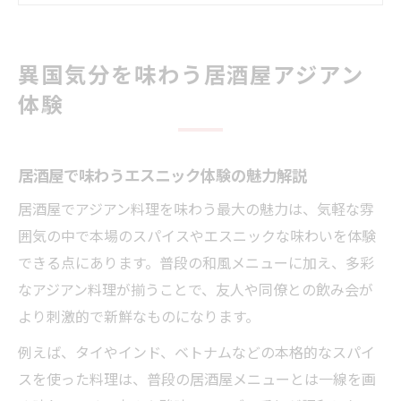
エスニック居酒屋で新しい食文化を発見
居酒屋で人気のアジアン料理ジャンル紹介
異国気分を味わう居酒屋アジアン
アジアン料理が彩る居酒屋の夜を満喫
体験
居酒屋アジアンで味わう夜のおしゃれな過
ごし方
居酒屋で味わうエスニック体験の魅力解説
居酒屋で楽しめる本格アジアン料理の定番
特集
居酒屋でアジアン料理を味わう最大の魅力は、気軽な雰
エスニック料理で華やぐ居酒屋の夜の魅力
囲気の中で本場のスパイスやエスニックな味わいを体験
アジアンメニューが豊富な居酒屋の楽しみ
できる点にあります。普段の和風メニューに加え、多彩
方
なアジアン料理が揃うことで、友人や同僚との飲み会が
より刺激的で新鮮なものになります。
居酒屋で堪能できる珍しいアジアン料理紹
介
例えば、タイやインド、ベトナムなどの本格的なスパイ
スパイス香る本格エスニックを居酒屋で堪能
スを使った料理は、普段の居酒屋メニューとは一線を画