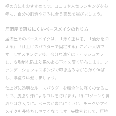
2025年トレンドコスメで差がつくメイク術
視の方にもおすすめです。口コミや人気ランキングを参
考に、自分の肌質や好みに合う商品を選びましょう。
居酒屋バイトで映える2025年トレンドコス
メ
居酒屋で落ちにくいベースメイクの作り方
最新トレンドを押さえた居酒屋映えメイク
居酒屋でのベースメイクは、「薄く重ねる」「油分を抑
術
える」「仕上げのパウダーで固定する」ことが大切で
居酒屋で注目の2025年新作コスメ活用法
す。まずスキンケア後、余分な油分はティッシュオフ
韓国トレンドコスメで居酒屋メイクを格上
し、皮脂崩れ防止効果のある下地を薄く塗布します。フ
げ
ァンデーションはスポンジで叩き込みながら薄く伸ば
居酒屋スタッフ必見のトレンドコスメ紹介
し、厚塗りは避けましょう。
韓国発落ちないティントの実力を徹底検証
仕上げに透明なルースパウダーを顔全体に軽くのせるこ
居酒屋で人気の韓国ティント使い心地レポ
とで、皮脂や汗によるヨレを防げます。特にTゾーンや鼻
落ちないティントの居酒屋向け活用ポイン
周りは念入りに。ベースが崩れにくいと、チークやアイ
ト
メイクも長持ちしやすくなります。失敗例として、厚塗