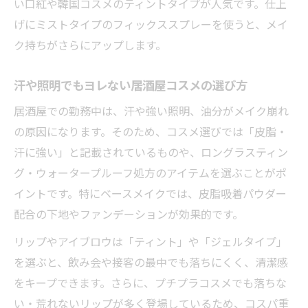
い口紅や韓国コスメのティントタイプが人気です。仕上
居酒屋勤務で清潔感を出すコスメの選び方
げにミストタイプのフィックススプレーを使うと、メイ
居酒屋で輝く肌を作るベースメイクのコツ
ク持ちがさらにアップします。
居酒屋メイクで好感度アップする清潔感テ
ク
汗や照明でもヨレない居酒屋コスメの選び方
清潔感を保つ居酒屋勤務のメイク直し術
居酒屋での勤務中は、汗や強い照明、油分がメイク崩れ
飲み会リップで叶える清潔感ある居酒屋メ
の原因になります。そのため、コスメ選びでは「皮脂・
イク
汗に強い」と記載されているものや、ロングラスティン
飲み会リップ最強説とおすすめアイテム解説
グ・ウォータープルーフ処方のアイテムを選ぶことがポ
居酒屋で話題の飲み会リップ徹底レビュー
イントです。特にベースメイクでは、皮脂吸着パウダー
飲み会リップ最強の理由を居酒屋目線で検
配合の下地やファンデーションが効果的です。
証
リップやアイブロウは「ティント」や「ジェルタイプ」
食事しても落ちないリップを居酒屋で試す
を選ぶと、飲み会や接客の最中でも落ちにくく、清潔感
居酒屋アルバイトに人気のリップ特徴解説
をキープできます。さらに、プチプラコスメでも落ちな
韓国発落ちないティントと居酒屋の相性
い・荒れないリップが多く登場しているため、コスパ重