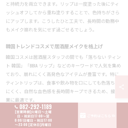
と持続力を両立できます。リップは一度塗った後にティ
ッシュオフしてから重ね塗りすることで、色持ちがさら
にアップします。こうしたひと工夫で、長時間の勤務中
もメイク崩れを気にせず過ごせるでしょう。
韓国トレンドコスメで居酒屋メイクを格上げ
韓国コスメは居酒屋スタッフの間でも「落ちない ティン
ト 韓国」「BBIA リップ」などのキーワードで人気を集め
ており、崩れにくく高発色なアイテムが豊富です。特に
ティントリップは、食事や飲み物を口にしても色落ちし
にくく、自然な血色感を長時間キープできるため、接客
業に最適です。
082-292-1189
また、韓国発のクッションファンデーションやウォータ
ご予約はこちら
ープルーフアイテムも、汗や皮脂に強い処方でメイク直