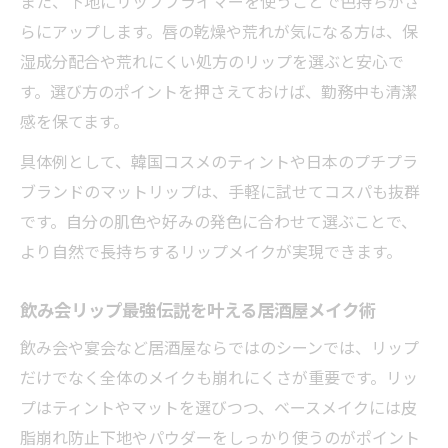
また、下地にリッププライマーを使うことで色持ちがさ
らにアップします。唇の乾燥や荒れが気になる方は、保
湿成分配合や荒れにくい処方のリップを選ぶと安心で
す。選び方のポイントを押さえておけば、勤務中も清潔
感を保てます。
具体例として、韓国コスメのティントや日本のプチプラ
ブランドのマットリップは、手軽に試せてコスパも抜群
です。自分の肌色や好みの発色に合わせて選ぶことで、
より自然で長持ちするリップメイクが実現できます。
飲み会リップ最強伝説を叶える居酒屋メイク術
飲み会や宴会など居酒屋ならではのシーンでは、リップ
だけでなく全体のメイクも崩れにくさが重要です。リッ
プはティントやマットを選びつつ、ベースメイクには皮
脂崩れ防止下地やパウダーをしっかり使うのがポイント