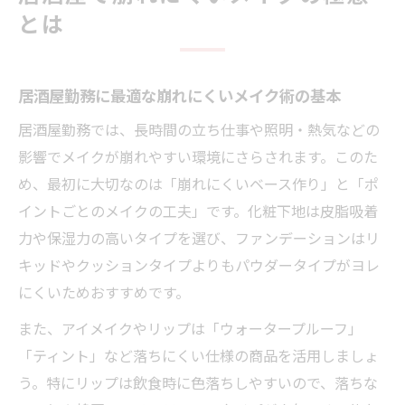
とは
居酒屋でも清潔感を保つメイク直しのコツ
落ちないリップ選びで自信をキープする方法
居酒屋バイトで落ちないリップの選び方解
居酒屋勤務に最適な崩れにくいメイク術の基本
説
居酒屋勤務では、長時間の立ち仕事や照明・熱気などの
飲み会リップ最強伝説を叶える居酒屋メイ
影響でメイクが崩れやすい環境にさらされます。このた
ク術
め、最初に大切なのは「崩れにくいベース作り」と「ポ
居酒屋接客中でも色落ちしにくいリップ実
イントごとのメイクの工夫」です。化粧下地は皮脂吸着
例集
力や保湿力の高いタイプを選び、ファンデーションはリ
食事中も落ちない韓国ティントの居酒屋活
キッドやクッションタイプよりもパウダータイプがヨレ
用法
にくいためおすすめです。
プチプラで叶う落ちないリップの居酒屋向
また、アイメイクやリップは「ウォータープルーフ」
け活用術
「ティント」など落ちにくい仕様の商品を活用しましょ
清潔感アップを叶える居酒屋向けコスメ術
う。特にリップは飲食時に色落ちしやすいので、落ちな