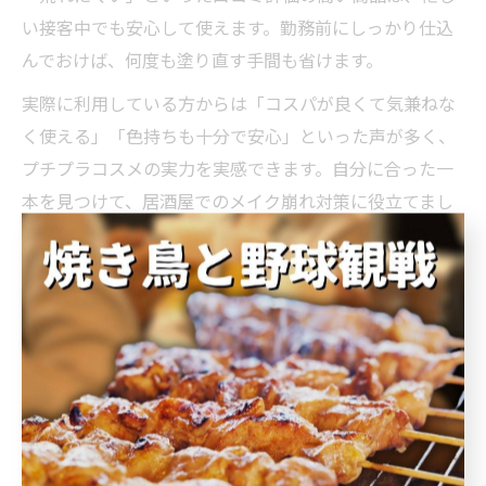
い接客中でも安心して使えます。勤務前にしっかり仕込
んでおけば、何度も塗り直す手間も省けます。
実際に利用している方からは「コスパが良くて気兼ねな
く使える」「色持ちも十分で安心」といった声が多く、
プチプラコスメの実力を実感できます。自分に合った一
本を見つけて、居酒屋でのメイク崩れ対策に役立てまし
ょう。
清潔感アップを叶える居酒屋向け
コスメ術
居酒屋勤務で清潔感を出すコスメの選び方