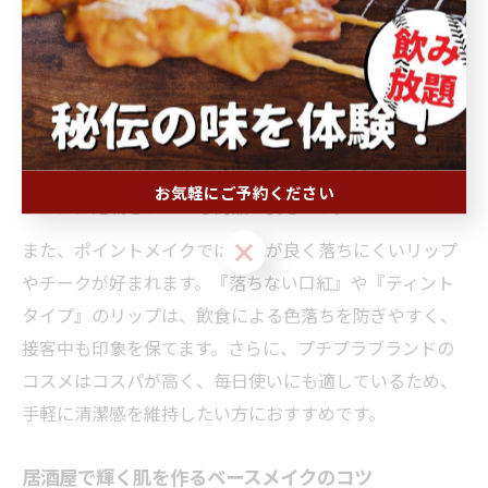
居酒屋勤務では、汗や皮脂、照明によるテカリが気にな
るため、清潔感を演出できるコスメ選びが重要です。ま
ず、ベースには皮脂崩れ防止効果がある化粧下地やファ
ンデーションを選ぶことで、長時間の勤務でもメイクが
ヨレにくくなります。特に「崩れにくい」「マットタイ
プ」「ウォータープルーフ」といったキーワードがパッ
お気軽にご予約ください
ケージに記載されている商品が安心です。
お気軽にご予約ください
また、ポイントメイクでは発色が良く落ちにくいリップ
やチークが好まれます。『落ちない口紅』や『ティント
タイプ』のリップは、飲食による色落ちを防ぎやすく、
接客中も印象を保てます。さらに、プチプラブランドの
コスメはコスパが高く、毎日使いにも適しているため、
手軽に清潔感を維持したい方におすすめです。
居酒屋で輝く肌を作るベースメイクのコツ