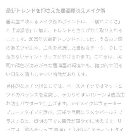
最新トレンドを押さえた居酒屋映えメイク術
居酒屋で映えるメイク術のポイントは、「崩れにくさ」
と「清潔感」に加え、トレンドをさりげなく取り入れる
ことです。2025年の最新トレンドとしては、うるおい感
のあるツヤ肌や、血色を意識した自然なチーク、そして
落ちないティントリップが挙げられます。これらは、照
明で顔色が沈みがちな居酒屋の環境でも、健康的で明る
い印象を演出しやすい特徴があります。
具体的なメイク術としては、ベースメイクではマットと
ツヤのバランスを意識し、テカリやすいTゾーンは皮脂崩
れ防止パウダーで仕上げます。アイメイクはウォーター
プルーフタイプを選び、涙袋や目尻にラメやパールをプ
ラスすると、照明の下でも目元が華やかに映えます。リ
ップは「飲み会リップ 最強」とも呼ばれるティントタイ