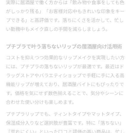
実際に居酒屋で働く方からは「飲み物や食事をしても色
がしっかり残る」「お客様対応中もきれいな印象をキー
プできる」と高評価です。落ちにくさを活かして、忙し
い勤務中もメイク直しの手間を減らしましょう。
プチプラで叶う落ちないリップの居酒屋向け活用術
コストを抑えつつ効果的なリップメイクを実現したい方
には、プチプラの落ちないリップが最適です。最近はド
ラッグストアやバラエティショップで手軽に手に入る高
機能リップが増えており、居酒屋バイトにもぴったりで
す。価格を気にせず数色揃えることで、気分やシーンに
合わせた使い分けも楽しめます。
プチプラリップでも、ティントタイプやマットタイプ、
保湿成分入りなど選択肢が豊富です。特に「落ちない」
「荒れにくい」といった口コミ評価の高い商品は、忙し