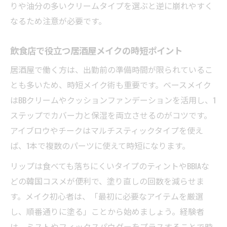
韓国コスメで叶う居酒屋リップメイクの極
りや油分の多いクリームタイプを選ぶと逆に崩れやすく
意
なるため注意が必要です。
居酒屋スタッフが選ぶ韓国発ティント比較
飲食店で役立つ居酒屋メイクの時短ポイント
食事中も色持ち抜群な韓国ティントのメリ
ット
居酒屋で働く方は、出勤前の準備時間が限られているこ
とも多いため、時短メイク術も重要です。ベースメイク
はBBクリームやクッションファンデーションを活用し、1
ステップでカバー力と保湿を両立させるのがコツです。
アイブロウやチークはマルチスティックタイプを使え
ば、1本で複数のパーツに使えて時短になります。
リップは食べても落ちにくいタイプのティントやBBIAな
どの韓国コスメが便利で、塗り直しの回数を減らせま
す。メイク初心者は、「最初に必要なアイテムを厳選
し、順番通りに塗る」ことから始めましょう。経験者
は、ミストやフィックスパウダーをプラスすることで時