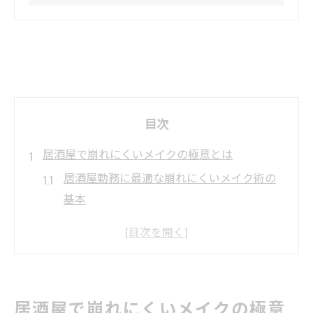
目次
居酒屋で崩れにくいメイクの極意とは
居酒屋勤務に最適な崩れにくいメイク術の
基本
汗や照明でもヨレない居酒屋コスメの選び
方
居酒屋で落ちにくいベースメイクの作り方
飲食店で役立つ居酒屋メイクの時短ポイン
居酒屋で崩れにくいメイクの極意
ト