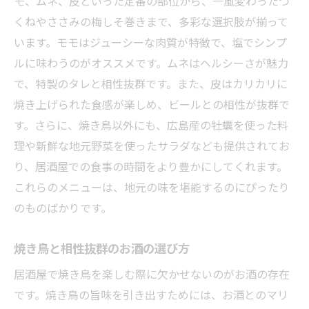
広島市西区の夜を彩る焼き鳥イベント情報
モ、ムネ、皮といった定番の部位から、一風変わったつ
くねやささみの梅しそ巻きまで、多彩な選択肢が揃って
居酒屋の定番焼き鳥と広島の海の幸の絶妙な組
います。モモはジューシーな肉質が特徴で、塩でシンプ
み合わせ
ルに味わうのがオススメです。ムネはヘルシーさが魅力
焼き鳥と刺身の合う味わい方
で、特製のタレと相性抜群です。また、皮はカリカリに
海の幸を活かした一品料理の提案
焼き上げられた食感が楽しめ、ビールとの相性が抜群で
焼き鳥と海鮮の絶妙な調和を楽しむ方法
す。さらに、焼き鳥以外にも、広島産の牡蠣を使った料
居酒屋で提供するおすすめの海鮮料理
理や新鮮な地元野菜を使ったサラダなども提供されてお
焼き鳥と海の幸を彩るお酒の選び方
り、居酒屋での食事の時間をより豊かにしてくれます。
海鮮と焼き鳥を同時に楽しめるメニュー紹
これらのメニューは、地元の味を堪能するのにぴったり
介
のものばかりです。
友人と楽しむ広島市西区の居酒屋での焼き鳥体
焼き鳥と相性抜群のお酒の選び方
験
友人との会話を盛り上げる焼き鳥の魅力
居酒屋で焼き鳥を楽しむ際に欠かせないのがお酒の存在
です。焼き鳥の旨味を引き出すためには、お酒とのマリ
居酒屋で味わう共有プレートの楽しみ方