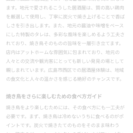
屋
ます。地元で愛されるこうした居酒屋は、質の高い鶏肉
地元の人々が集う居酒屋の魅力
を厳選して使用し、丁寧に炭火で焼き上げることで香ば
観光名所と共に楽しむ居酒屋体験
しさを引き出します。また、地元の醤油や味噌をベース
にした特製のタレは、多彩な風味を楽しめるよう工夫さ
観光客を迎える居酒屋のおもてなし
れており、焼き鳥そのものの旨味を一層引き立てます。
店内はアットホームな雰囲気に包まれており、地元の
人々との交流や観光客にとっても新しい発見の場として
親しまれています。広島市西区での居酒屋体験は、地域
の食文化と人々の温かさを感じる絶好のチャンスです。
焼き鳥をさらに楽しむための食べ方ガイド
焼き鳥をより楽しむためには、その食べ方にも一工夫が
必要です。まず、焼き鳥は冷めないうちに食べるのがポ
イントです。炭火で焼きたてのものをそのまま味わう