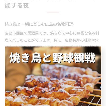
能する夜
焼き鳥と一緒に楽しむ広島の名物料理
広島市西区の居酒屋では、焼き鳥を中心に豊富な名物料
理を楽しむことができます。特に、広島特産の牡蠣や穴
子を使用した料理は外せません。例えば、牡蠣の鉄板焼
きや穴子の天ぷらは、焼き鳥の香ばしさと絶妙にマッチ
し、食欲をそそります。また、広島風お好み焼きも人気
の一品で、焼き鳥と共に食べることでより一層満足感が
得られます。地元の新鮮な食材をふんだんに使ったこれ
らの名物料理を味わうことで、広島ならではの食文化を
堪能することができます。
居酒屋で味わう広島の伝統的な味わい