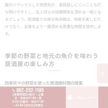
屋のリラックスした雰囲気が、普段話しにくいことも打
ち明けやすくし、友人同士の信頼関係を深める一助とな
るでしょう。居酒屋での焼き鳥体験は、味覚を楽しむだ
けでなく、友情をより一層深める貴重な時間を提供しま
す。
季節の野菜と地元の魚介を味わう
居酒屋の楽しみ方
四季折々の野菜を使った居酒屋料理の提案
082-292-1189
広島市西区の居酒屋では、四季折々の野菜を使った料理
ご予約はこちら
が楽しめます。特に、焼き鳥と一緒に味わいたいのが、
地元で採れた新鮮な野菜です。春には新玉ねぎや菜の花