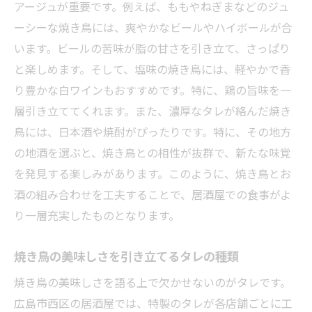
アージュが重要です。例えば、ももやねぎまなどのジュ
お酒と共に楽しむ焼き鳥の新しい試み
ーシーな焼き鳥には、爽やかなビールやハイボールが合
友人とシェアするおすすめの盛り合わせメ
います。ビールの苦味が脂の甘さを引き立て、さっぱり
ニュー
と楽しめます。そして、塩味の焼き鳥には、軽やかで香
居酒屋での焼き鳥イベントの楽しみ方
り豊かな白ワインもおすすめです。特に、鶏の旨味を一
焼き鳥を通じた友人同士の絆を深める方法
層引き立ててくれます。また、濃厚なタレが絡んだ焼き
季節の野菜と地元の魚介を味わう居酒屋の楽し
鳥には、日本酒や焼酎がぴったりです。特に、その地方
み方
の地酒を選ぶと、焼き鳥との相性が抜群で、新たな味覚
四季折々の野菜を使った居酒屋料理の提案
を発見する楽しみがあります。このように、焼き鳥とお
酒の組み合わせを工夫することで、居酒屋での食事がよ
地元の新鮮な魚介を活かしたメニュー
り一層充実したものとなります。
季節の変化に合わせた居酒屋の楽しみ方
地元の食材を使った季節限定メニュー
焼き鳥の美味しさを引き立てるタレの種類
鮮度抜群の魚介と野菜を堪能する方法
焼き鳥の美味しさを語る上で欠かせないのがタレです。
旬の食材を活かしたヘルシー料理の紹介
広島市西区の居酒屋では、特製のタレが各店舗ごとに工