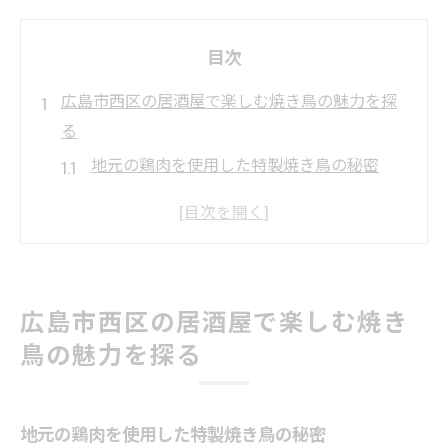
目次
広島市西区の居酒屋で楽しむ焼き鳥の魅力を探
る
地元の鶏肉を使用した特製焼き鳥の秘密
居酒屋で味わうべき焼き鳥のおすすめメニ
ュー
焼き鳥と相性抜群のお酒の選び方
焼き鳥の美味しさを引き立てるタレの種類
広島市西区の居酒屋で楽しむ焼き
地域密着の居酒屋が提供する焼き鳥の魅力
鳥の魅力を探る
焼き鳥をさらに楽しむための食べ方ガイド
地元食材を活かした居酒屋メニューの新しい提
案
地元の鶏肉を使用した特製焼き鳥の秘密