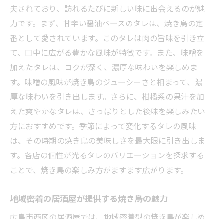
家族で過ごす特別な時間を提供する広島市西区
夫されており、訪れるたびに新しい味に出会えるのが魅
の居酒屋
力です。まず、甘辛い醤油ベースのタレは、焼き鳥の定
家族みんなで楽しめる焼き鳥メニュー
番として愛されています。このタレは肉の旨味を引き立
子供も楽しめる居酒屋の食事提案
て、口中に広がる豊かな風味が特徴です。また、味噌を
家族でシェアするプレート料理の魅力
加えたタレは、コクが深く、濃厚な味わいを楽しめま
す。味噌の風味が焼き鳥のジューシーさと相まって、濃
家族で過ごす居酒屋の温かい雰囲気
厚な味わいを引き出します。さらに、柑橘系の果汁を加
居酒屋で家族の特別な記念日を祝う方法
えた爽やかなタレは、さっぱりとした後味を楽しみたい
家族連れでも安心して楽しめる居酒屋のポ
方におすすめです。季節によって変化するタレの風味
イント
は、その時期の焼き鳥の美味しさを最大限に引き出しま
観光客も地元の人も集まる魅力的な居酒屋を再
す。各店の個性が光るタレのバリエーションを探求する
発見
ことで、焼き鳥の楽しみ方がますます広がります。
観光客に人気の居酒屋メニューの紹介
地元民おすすめの穴場居酒屋を探る
地域密着の居酒屋が提供する焼き鳥の魅力
観光客に喜ばれる広島の魅力を伝える居酒
広島市西区の居酒屋では、地域密着型の焼き鳥が楽しめ