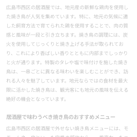
広島産の野菜を使った創作料理の提案
広島市西区の居酒屋では、地元産の新鮮な鶏肉を使用し
地元の海の幸を活かした一品料理
た焼き鳥が人気を集めています。特に、地元の気候に適
居酒屋で楽しむ地元産のお酒の魅力
した飼育方法で育てられた鶏を使用することで、肉の質
感と風味が一段と引き立ちます。焼き鳥の調理には、炭
季節ごとの旬の食材を取り入れた新メニュ
火を使用してじっくりと焼き上げる手法が取られてお
ー
り、これにより香ばしい香りとともに内部までしっかり
地元食材を使ったヘルシーメニューの紹介
と火が通ります。特製のタレや塩で味付けを施した焼き
地域の食文化を反映した居酒屋の新メニュ
鳥は、一串ごとに異なる味わいを楽しむことができ、訪
ー
れる人々を魅了しています。地元ならではの食材を最大
焼き鳥を中心に広島の味わいを堪能する夜
限に活かした焼き鳥は、観光客にも地元の風味を伝える
焼き鳥と一緒に楽しむ広島の名物料理
絶好の機会となっています。
居酒屋で味わう広島の伝統的な味わい
居酒屋で味わうべき焼き鳥のおすすめメニュー
焼き鳥と共に楽しむ広島の銘酒
広島の味を堪能できるおすすめの居酒屋
広島市西区の居酒屋で外せない焼き鳥メニューには、モ