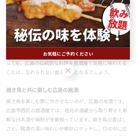
広島市西区の居酒屋では、焼き鳥をメインに広島の伝統
的な味わいを楽しむことができます。例えば、地元の味
噌を使ったもつ煮込みや、瀬戸内海で採れた新鮮な魚介
類を活かした刺身は、地元の人々に長く愛されてきた味
です。特に、広島の地酒と一緒にこれらの料理を味わう
と、素材の持つ旨味がさらに引き立ちます。観光客にと
お気軽にご予約ください
っても、広島の伝統的な料理を居酒屋で気軽に味わえる
お気軽にご予約ください
ことは、忘れられない食の体験となるでしょう。
焼き鳥と共に楽しむ広島の銘酒
焼き鳥を楽しむ際に欠かせないのが、広島の地酒です。
広島市西区の居酒屋では、地元の酒蔵から取り寄せた新
鮮な日本酒や焼酎が多数揃っています。焼き鳥の香ばし
さと、銘酒の深い味わいが絶妙にマッチし、口の中に広