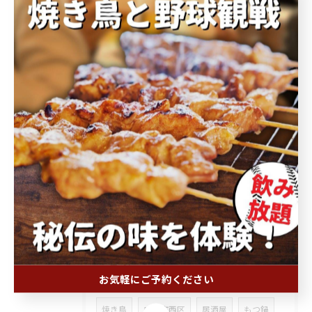
2026/07/31
2026/07/30
2025/08/09
✨🈺✨🈺✨🈺✨🈺✨
タグ
Tags
お気軽にご予約ください
焼き鳥
広島市西区
居酒屋
もつ鍋